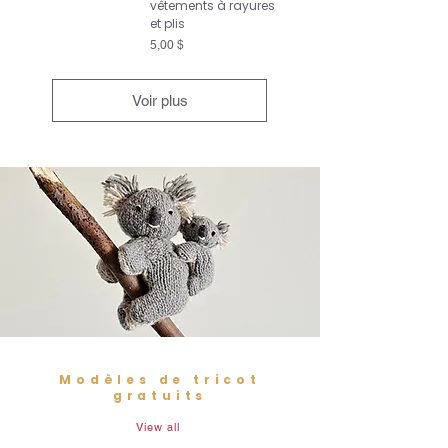
vêtements à rayures
et plis
Prix
5,00 $
Voir plus
Modèles de tricot
gratuits
View all