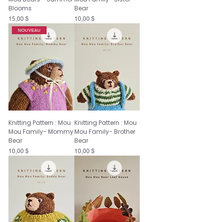
Blooms
Bear
Prix
Prix
15,00 $
10,00 $
NOUVEAU
Knitting Pattern : Mou
Knitting Pattern : Mou
Mou Family- Mommy
Mou Family- Brother
Bear
Bear
Prix
Prix
10,00 $
10,00 $