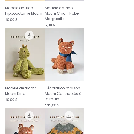
Modèle de tricot :
Modèle de tricot :
Hippopotame Mochi
Mochi Chic - Robe
Marguerite
Prix
10,00 $
Prix
5,00 $
Modèle de tricot :
Décoration maison
Mochi Dino
Mochi Cat tricotée à
la main
Prix
10,00 $
Prix
135,00 $