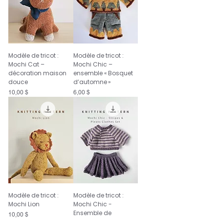
Modèle de tricot :
Modèle de tricot :
Mochi Cat –
Mochi Chic –
décoration maison
ensemble « Bosquet
douce
d’automne »
Prix
Prix
10,00 $
6,00 $
Modèle de tricot :
Modèle de tricot :
Mochi Lion
Mochi Chic -
Ensemble de
Prix
10,00 $