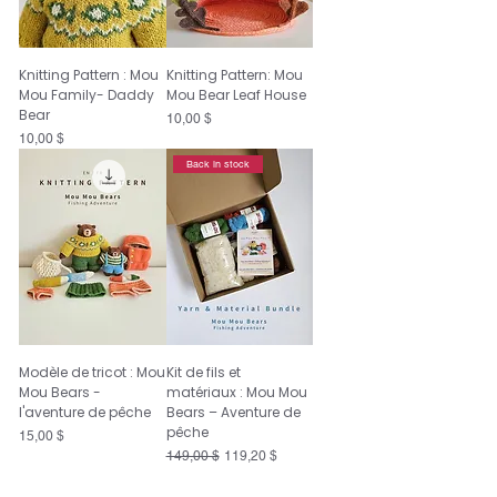
Knitting Pattern : Mou
Knitting Pattern: Mou
Mou Family- Daddy
Mou Bear Leaf House
Bear
Prix
10,00 $
Prix
10,00 $
Back in stock
Modèle de tricot : Mou
Kit de fils et
Mou Bears -
matériaux : Mou Mou
l'aventure de pêche
Bears – Aventure de
pêche
Prix
15,00 $
Prix original
Prix promotionnel
149,00 $
119,20 $