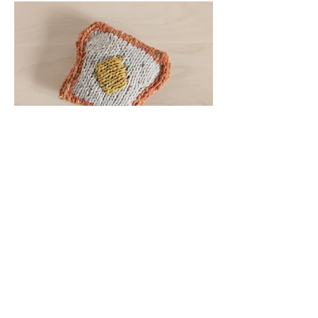
Free Tiny Toast Knitting Pattern + Duplicate
Stitch Tutorial
Making tiny knitted food is one of my favorite ways to
practice small techniques while creating something cute
and relaxing. This free tiny toast knitting pattern is a quick
and beginner-friendly project that also works perfectly for
learning duplicate stitch embroidery. In this tutorial, I’ll
show you how to knit a tiny slice of toast and use
duplicate stitch to add simple details. It’s a fun way to
practice colorwork knitting without needing to knit
complicated stranded pat