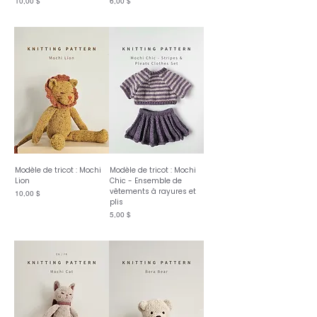
Prix
Prix
10,00 $
6,00 $
Modèle de tricot : Mochi
Modèle de tricot : Mochi
Lion
Chic - Ensemble de
vêtements à rayures et
Prix
10,00 $
plis
Prix
5,00 $