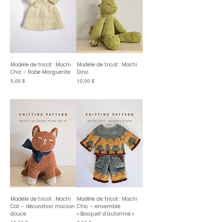
Modèle de tricot : Mochi
Modèle de tricot : Mochi
Chic - Robe Marguerite
Dino
Prix
Prix
5,00 $
10,00 $
Modèle de tricot : Mochi
Modèle de tricot : Mochi
Cat – décoration maison
Chic – ensemble
douce
« Bosquet d’automne »