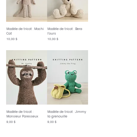
Modèle de tricot : Mochi
Modèle de tricot : Bera
Cat
l’ours
Prix
Prix
10,00 $
10,00 $
Modèle de tricot :
Modèle de tricot : Jimmy
Monsieur Paresseux
la grenouille
Prix
Prix
9,00 $
9,00 $