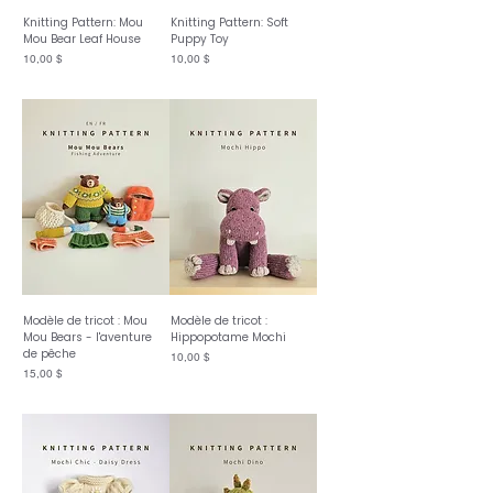
Knitting Pattern: Mou
Knitting Pattern: Soft
Mou Bear Leaf House
Puppy Toy
Prix
Prix
10,00 $
10,00 $
Modèle de tricot : Mou
Modèle de tricot :
Mou Bears - l'aventure
Hippopotame Mochi
de pêche
Prix
10,00 $
Prix
15,00 $