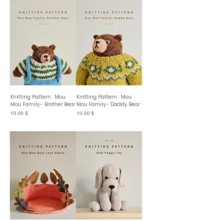
Knitting Pattern : Mou
Knitting Pattern : Mou
Mou Family- Brother Bear
Mou Family- Daddy Bear
Prix
Prix
10,00 $
10,00 $